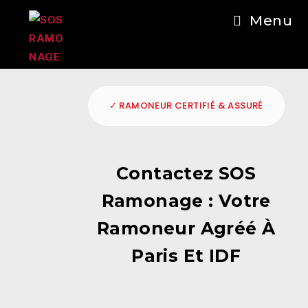
Menu
📞 Besoin d'aide ?
06 51 00 82 10
✓ RAMONEUR CERTIFIÉ & ASSURÉ
Contactez SOS
Ramonage : Votre
Ramoneur Agréé À
Paris Et IDF